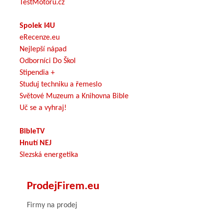
TestMotoru.cz
Spolek I4U
eRecenze.eu
Nejlepší nápad
Odborníci Do Škol
Stipendia +
Studuj techniku a řemeslo
Světové Muzeum a Knihovna Bible
Uč se a vyhraj!
BibleTV
Hnutí NEJ
Slezská energetika
ProdejFirem.eu
Firmy na prodej