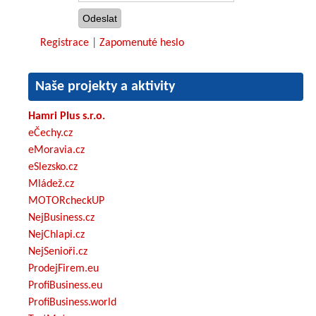
Registrace
|
Zapomenuté heslo
Naše projekty a aktivity
Hamri Plus s.r.o.
eČechy.cz
eMoravia.cz
eSlezsko.cz
Mládež.cz
MOTORcheckUP
NejBusiness.cz
NejChlapi.cz
NejSenioři.cz
ProdejFirem.eu
ProfiBusiness.eu
ProfiBusiness.world