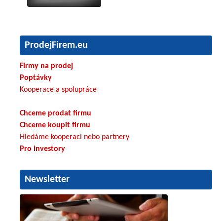
ProdejFirem.eu
Firmy na prodej
Poptávky
Kooperace a spolupráce
Chceme prodat firmu
Chceme koupit firmu
Hledáme kooperaci nebo partnery
Pro investory
Newsletter