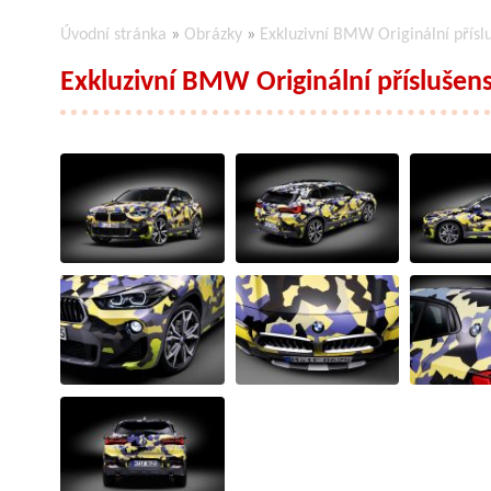
Úvodní stránka
»
Obrázky
»
Exkluzivní BMW Originální přís
Exkluzivní BMW Originální přísluše