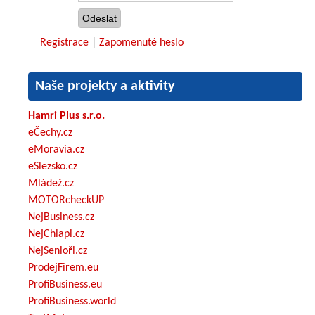
Registrace
|
Zapomenuté heslo
Naše projekty a aktivity
Hamri Plus s.r.o.
eČechy.cz
eMoravia.cz
eSlezsko.cz
Mládež.cz
MOTORcheckUP
NejBusiness.cz
NejChlapi.cz
NejSenioři.cz
ProdejFirem.eu
ProfiBusiness.eu
ProfiBusiness.world