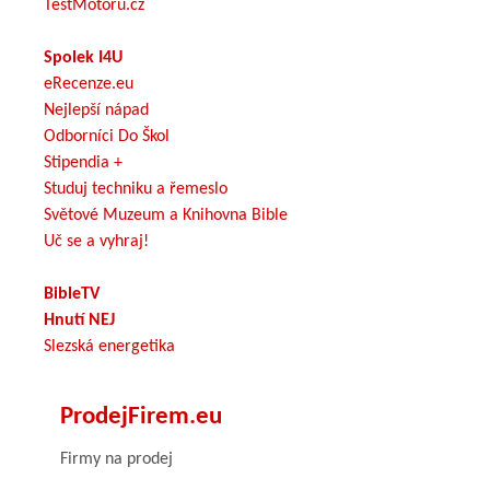
TestMotoru.cz
Spolek I4U
eRecenze.eu
Nejlepší nápad
Odborníci Do Škol
Stipendia +
Studuj techniku a řemeslo
Světové Muzeum a Knihovna Bible
Uč se a vyhraj!
BibleTV
Hnutí NEJ
Slezská energetika
ProdejFirem.eu
Firmy na prodej