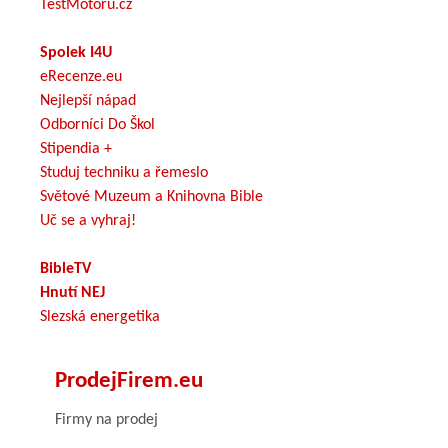
TestMotoru.cz
Spolek I4U
eRecenze.eu
Nejlepší nápad
Odborníci Do Škol
Stipendia +
Studuj techniku a řemeslo
Světové Muzeum a Knihovna Bible
Uč se a vyhraj!
BibleTV
Hnutí NEJ
Slezská energetika
ProdejFirem.eu
Firmy na prodej