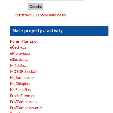
Registrace
|
Zapomenuté heslo
Naše projekty a aktivity
Hamri Plus s.r.o.
eČechy.cz
eMoravia.cz
eSlezsko.cz
Mládež.cz
MOTORcheckUP
NejBusiness.cz
NejChlapi.cz
NejSenioři.cz
ProdejFirem.eu
ProfiBusiness.eu
ProfiBusiness.world