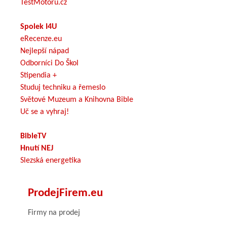
TestMotoru.cz
Spolek I4U
eRecenze.eu
Nejlepší nápad
Odborníci Do Škol
Stipendia +
Studuj techniku a řemeslo
Světové Muzeum a Knihovna Bible
Uč se a vyhraj!
BibleTV
Hnutí NEJ
Slezská energetika
ProdejFirem.eu
Firmy na prodej