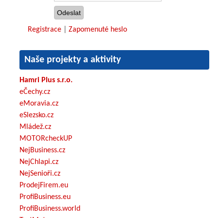
Registrace
|
Zapomenuté heslo
Naše projekty a aktivity
Hamri Plus s.r.o.
eČechy.cz
eMoravia.cz
eSlezsko.cz
Mládež.cz
MOTORcheckUP
NejBusiness.cz
NejChlapi.cz
NejSenioři.cz
ProdejFirem.eu
ProfiBusiness.eu
ProfiBusiness.world