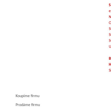
S
e
N
O
S
S
S
U
B
H
S
Koupíme firmu
Prodáme firmu