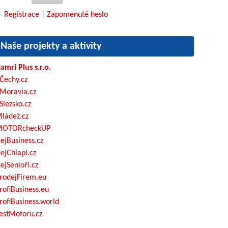
Registrace
|
Zapomenuté heslo
Naše projekty a aktivity
amri Plus s.r.o.
Čechy.cz
Moravia.cz
Slezsko.cz
ládež.cz
OTORcheckUP
ejBusiness.cz
ejChlapi.cz
ejSenioři.cz
rodejFirem.eu
rofiBusiness.eu
rofiBusiness.world
estMotoru.cz