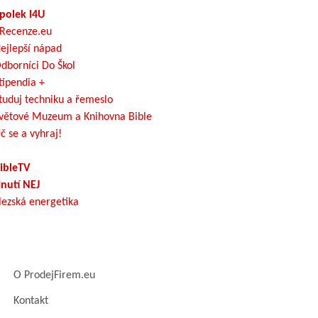
polek I4U
Recenze.eu
ejlepší nápad
dborníci Do Škol
tipendia +
tuduj techniku a řemeslo
větové Muzeum a Knihovna Bible
č se a vyhraj!
ibleTV
nutí NEJ
lezská energetika
O ProdejFirem.eu
Kontakt