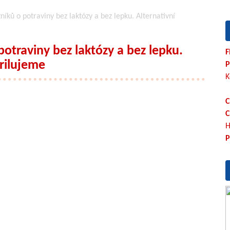
níků o potraviny bez laktózy a bez lepku. Alternativní
potraviny bez laktózy a bez lepku.
F
grilujeme
P
K
C
C
H
P