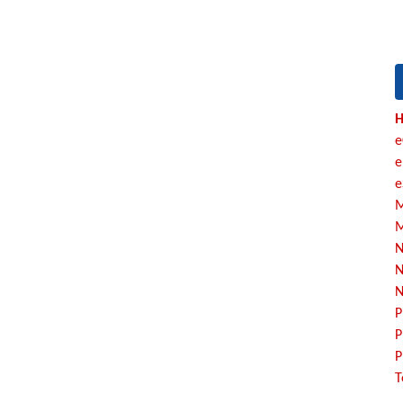
H
e
e
e
M
M
N
N
N
P
P
P
T