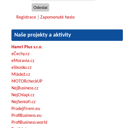
Registrace
|
Zapomenuté heslo
Naše projekty a aktivity
Hamri Plus s.r.o.
eČechy.cz
eMoravia.cz
eSlezsko.cz
Mládež.cz
MOTORcheckUP
NejBusiness.cz
NejChlapi.cz
NejSenioři.cz
ProdejFirem.eu
ProfiBusiness.eu
ProfiBusiness.world