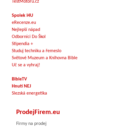
TestMotoru.cz
Spolek I4U
eRecenze.eu
Nejlepší nápad
Odborníci Do Škol
Stipendia +
Studuj techniku a řemeslo
Světové Muzeum a Knihovna Bible
Uč se a vyhraj!
BibleTV
Hnutí NEJ
Slezská energetika
ProdejFirem.eu
Firmy na prodej