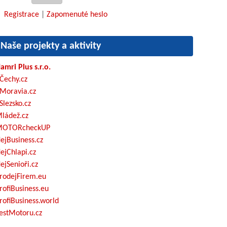
Registrace
|
Zapomenuté heslo
Naše projekty a aktivity
amri Plus s.r.o.
Čechy.cz
Moravia.cz
Slezsko.cz
ládež.cz
OTORcheckUP
ejBusiness.cz
ejChlapi.cz
ejSenioři.cz
rodejFirem.eu
rofiBusiness.eu
rofiBusiness.world
estMotoru.cz