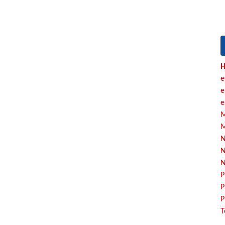
H
e
e
e
M
M
N
N
N
P
P
P
T