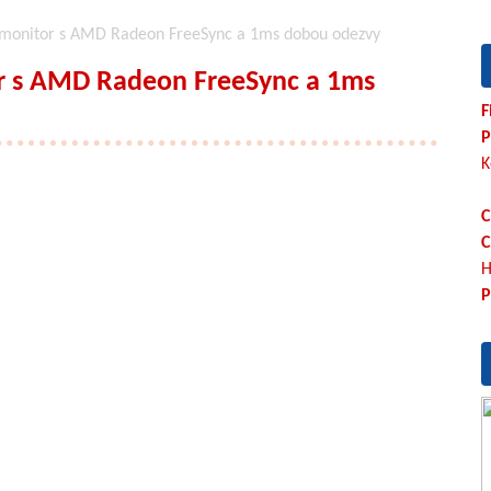
 monitor s AMD Radeon FreeSync a 1ms dobou odezvy
r s AMD Radeon FreeSync a 1ms
F
P
K
C
C
H
P