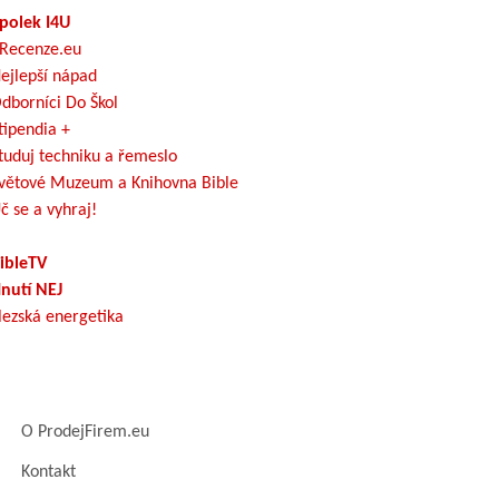
polek I4U
Recenze.eu
ejlepší nápad
dborníci Do Škol
tipendia +
tuduj techniku a řemeslo
větové Muzeum a Knihovna Bible
č se a vyhraj!
ibleTV
nutí NEJ
lezská energetika
O ProdejFirem.eu
Kontakt