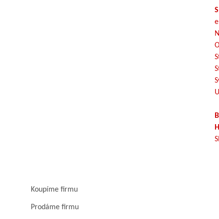
S
e
N
O
S
S
S
U
B
H
S
Koupíme firmu
Prodáme firmu