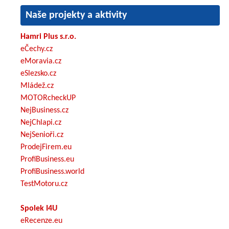
Naše projekty a aktivity
Hamri Plus s.r.o.
eČechy.cz
eMoravia.cz
eSlezsko.cz
Mládež.cz
MOTORcheckUP
NejBusiness.cz
NejChlapi.cz
NejSenioři.cz
ProdejFirem.eu
ProfiBusiness.eu
ProfiBusiness.world
TestMotoru.cz
Spolek I4U
eRecenze.eu