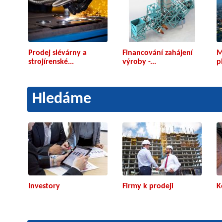
Prodej slévárny a
Financování zahájení
M
strojírenské...
výroby -...
p
Hledáme
Investory
Firmy k prodeji
K