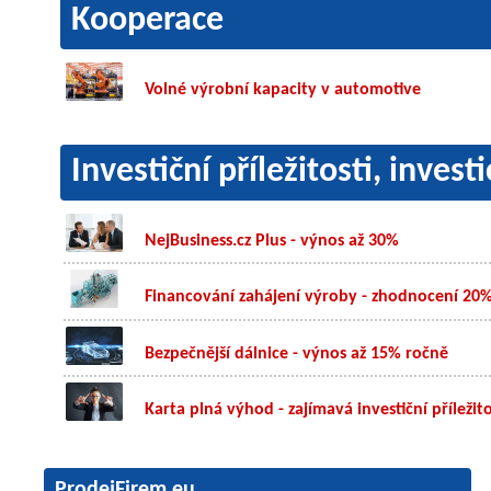
Kooperace
Volné výrobní kapacity v automotive
Investiční příležitosti, inves
NejBusiness.cz Plus - výnos až 30%
Financování zahájení výroby - zhodnocení 20
Bezpečnější dálnice - výnos až 15% ročně
Karta plná výhod - zajímavá investiční příležit
ProdejFirem.eu